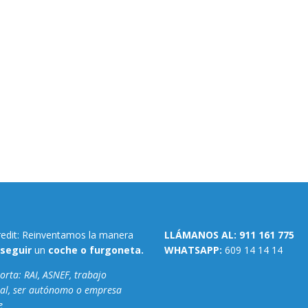
redit: Reinventamos la manera
LLÁMANOS AL:
911 161 775
seguir
un
coche o furgoneta.
WHATSAPP:
609 14 14 14
rta: RAI, ASNEF, trabajo
al, ser autónomo o empresa
e