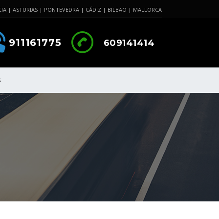
IA | ASTURIAS | PONTEVEDRA | CÁDIZ | BILBAO | MALLORCA
911161775
609141414
S