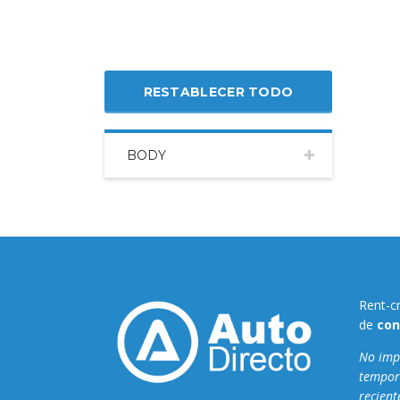
RESTABLECER TODO
BODY
Rent-c
de
con
No impo
tempor
recient