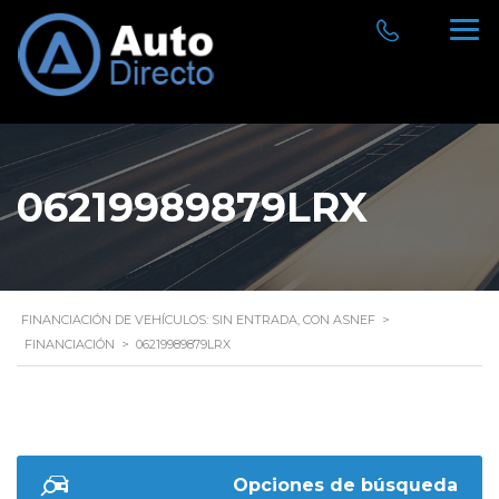
06219989879LRX
FINANCIACIÓN DE VEHÍCULOS: SIN ENTRADA, CON ASNEF
>
FINANCIACIÓN
>
06219989879LRX
Opciones de búsqueda