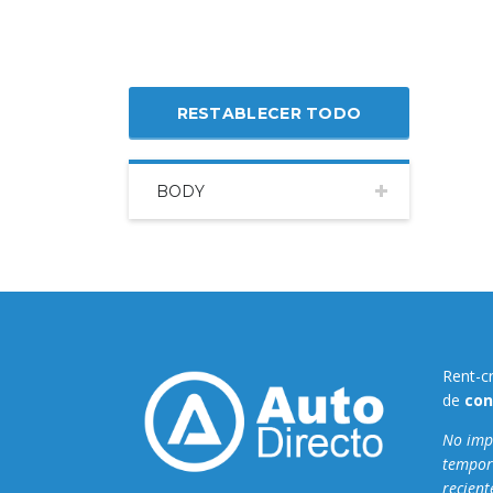
RESTABLECER TODO
BODY
Rent-c
de
con
No impo
tempor
recient