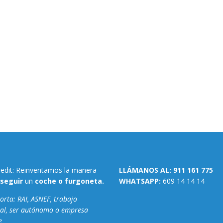
redit: Reinventamos la manera
LLÁMANOS AL:
911 161 775
seguir
un
coche o furgoneta.
WHATSAPP:
609 14 14 14
rta: RAI, ASNEF, trabajo
al, ser autónomo o empresa
e