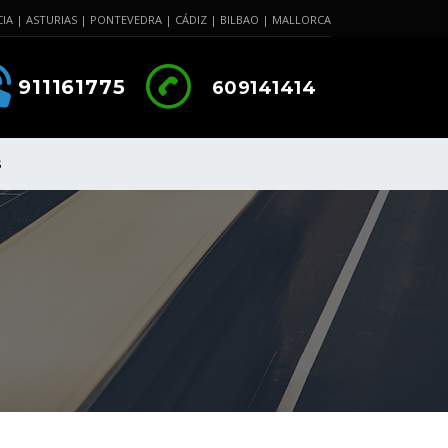
IA | ASTURIAS | PONTEVEDRA | CÁDIZ | BILBAO | MALLORCA
911161775
609141414
S