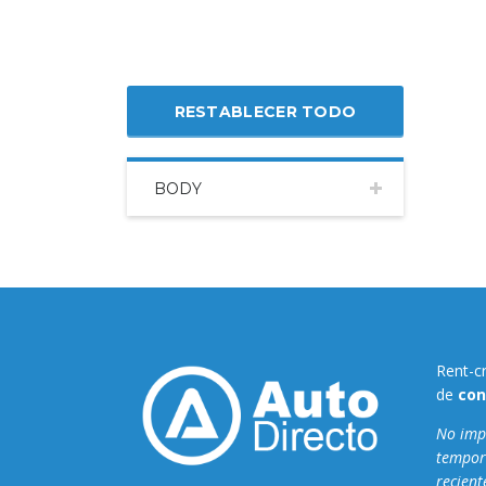
RESTABLECER TODO
BODY
Rent-c
de
con
No impo
tempor
recient