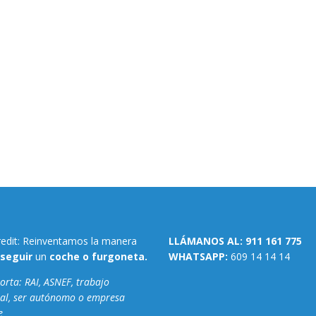
redit: Reinventamos la manera
LLÁMANOS AL:
911 161 775
seguir
un
coche o furgoneta.
WHATSAPP:
609 14 14 14
rta: RAI, ASNEF, trabajo
al, ser autónomo o empresa
e