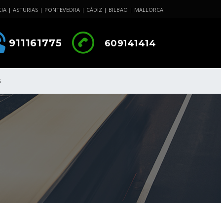
IA | ASTURIAS | PONTEVEDRA | CÁDIZ | BILBAO | MALLORCA
911161775
609141414
S