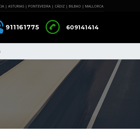
IA | ASTURIAS | PONTEVEDRA | CÁDIZ | BILBAO | MALLORCA
911161775
609141414
S