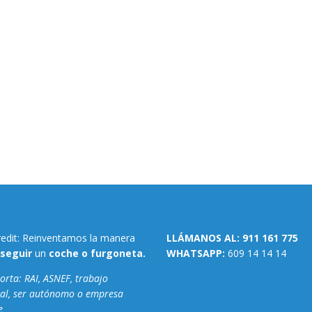
redit: Reinventamos la manera
LLÁMANOS AL:
911 161 775
seguir
un
coche o furgoneta.
WHATSAPP:
609 14 14 14
rta: RAI, ASNEF, trabajo
al, ser autónomo o empresa
e