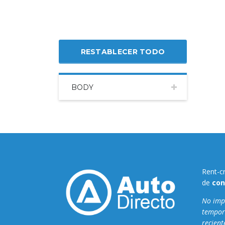
RESTABLECER TODO
BODY
Rent-c
de
con
No impo
tempor
recient