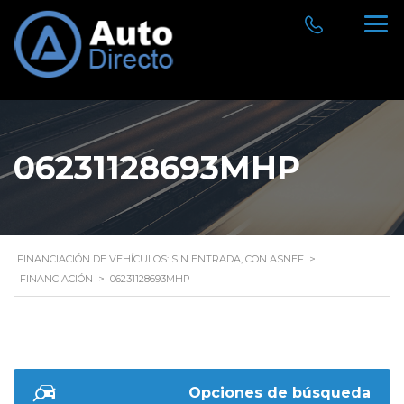
06231128693MHP
FINANCIACIÓN DE VEHÍCULOS: SIN ENTRADA, CON ASNEF
>
FINANCIACIÓN
>
06231128693MHP
Opciones de búsqueda