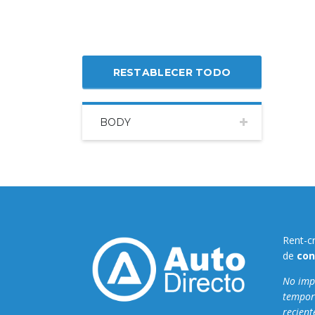
RESTABLECER TODO
BODY
Rent-c
de
con
No impo
tempor
recient