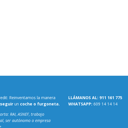
redit: Reinventamos la manera
LLÁMANOS AL:
911 161 775
seguir
un
coche o furgoneta.
WHATSAPP:
609 14 14 14
rta: RAI, ASNEF, trabajo
al, ser autónomo o empresa
e