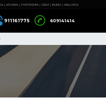
IA | ASTURIAS | PONTEVEDRA | CÁDIZ | BILBAO | MALLORCA
911161775
609141414
S